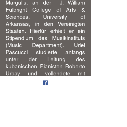
Margulis, an der J. William
Fulbright College of Arts &
Sciences, University of
Arkansas, in den Vereinigten
Staaten. Hierfür erhielt er ein
Stipendium des Musikinstituts
(Music Department). Uriel
Pascucci studierte anfangs
unter der Leitung des
kubanischen Pianisten Roberto
Urbay und vollendete mit
Auszeichnung sein Diplom an
der Nationalen Universität zu
Cuyo (UNCuyo) - Fakultät für
Kunst und Design- in Mendoza,
Argentinien.
Uriel Pascucci hat zudem seine